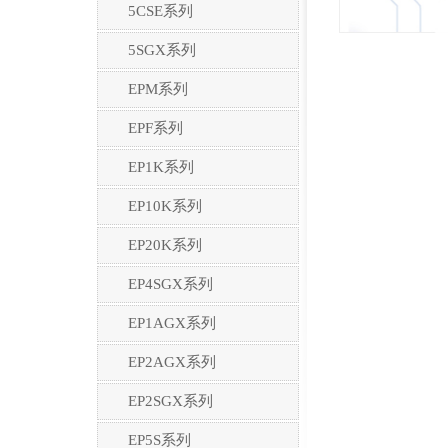
5CSE系列
5SGX系列
EPM系列
EPF系列
EP1K系列
EP10K系列
EP20K系列
EP4SGX系列
EP1AGX系列
EP2AGX系列
EP2SGX系列
EP5S系列