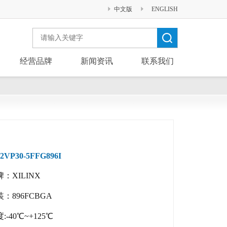
中文版
ENGLISH
经营品牌
新闻资讯
联系我们
2VP30-5FFG896I
：XILINX
：896FCBGA
:-40℃~+125℃