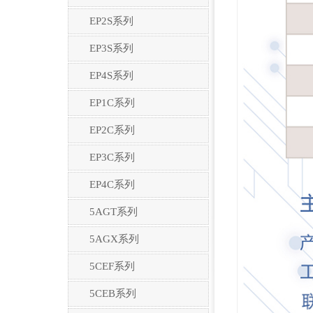
EP2S系列
EP3S系列
EP4S系列
EP1C系列
EP2C系列
EP3C系列
EP4C系列
5AGT系列
5AGX系列
5CEF系列
5CEB系列