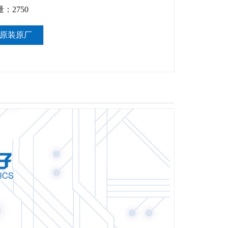
：2750
原装原厂