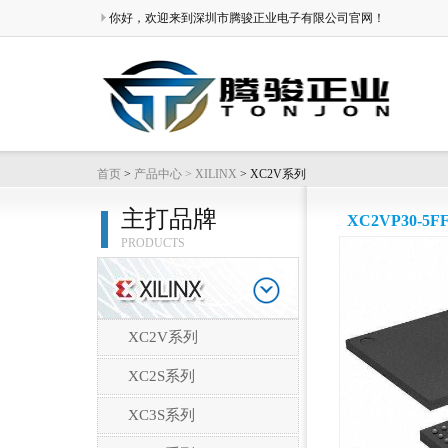
你好，欢迎来到深圳市腾骏正业电子有限公司官网！
首页
>
产品中心
> XILINX
> XC2V系列
主打品牌
XC2VP30-5FF
PRODUCTS
XC2V系列
XC2S系列
XC3S系列